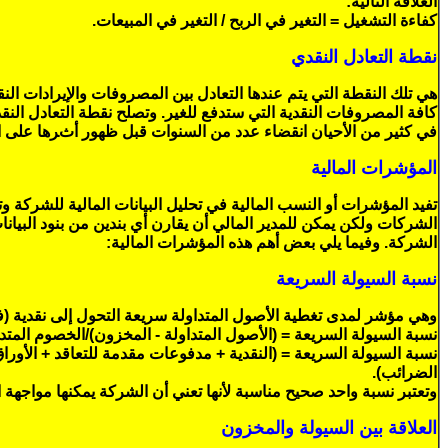
العلاقة التالية:
كفاءة التشغيل = التغير في الربح / التغير في المبيعات.
نقطة التعادل النقدي
هي تلك النقطة التي يتم عندها التعادل بين المصروفات والإيرادات ال
كافة المصروفات النقدية التي ستدفع للغير. وتصلح نقطة التعادل ال
في كثير من الأحيان انقضاء عدد من السنوات قبل ظهور أثرها على ا
المؤشرات المالية
تفيد المؤشرات أو النسب المالية في تحليل البيانات المالية للشركة 
الشركات ولكن يمكن للمدير المالي أن يقارن أي بندين من بنود البيانات 
الشركة. وفيما يلي بعض أهم هذه المؤشرات المالية:
نسبة السيولة السريعة
وهي مؤشر لمدى تغطية الأصول المتداولة سريعة التحول إلى نقدية (فوراً
نسبة السيولة السريعة = (الأصول المتداولة - المخزون)/الخصوم المتدا
نسبة السيولة السريعة = (النقدية + مدفوعات مقدمة للتعاقد + الأورا
الضرائب).
وتعتبر نسبة واحد صحيح مناسبة لأنها تعني أن الشركة يمكنها مواجهة ال
العلاقة بين السيولة والمخزون