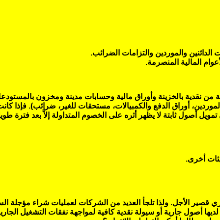
الدائنين والموردين والتزامات الضرائب.
وام المالية المنصرمة.
كة من نقدية بالخزينة وأوراق مالية وحسابات مدينة ومخزون بالمستودع
الموردين، أوراق الدفع والكمبيالات، مستحقات للغير، ضرائب). فإذا كان
ل أصول ثابتة لا يظهر أثره على الخصوم المتداولة إلاَّ بعد فترة طويل
ئات أخرى.
قصير الأجل. ولذا تلجأ العديد من الشركات لعمليات شراء مؤجلة السداد إ
ها أصول جارية أو سيولة نقدية كافية لمواجهة نفقات التشغيل الجارية