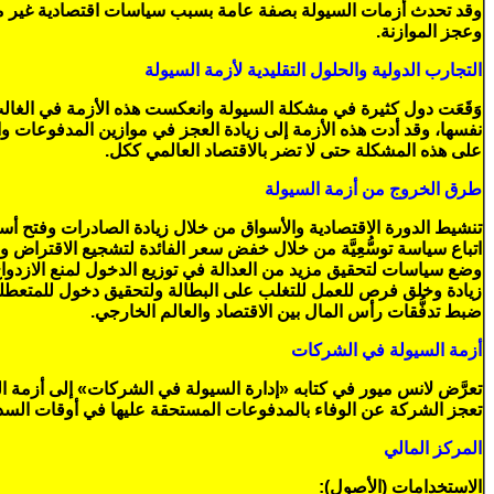
وقد تحدث أزمات السيولة بصفة عامة بسبب سياسات اقتصادية غير ملا
وعجز الموازنة.
التجارب الدولية والحلول التقليدية لأزمة السيولة
وَقَعَت دول كثيرة في مشكلة السيولة وانعكست هذه الأزمة في الغالب
نفسها، وقد أدت هذه الأزمة إلى زيادة العجز في موازين المدفوعات و
على هذه المشكلة حتى لا تضر بالاقتصاد العالمي ككل.
طرق الخروج من أزمة السيولة
تنشيط الدورة الاقتصادية والأسواق من خلال زيادة الصادرات وفتح أس
اتباع سياسة توسُّعِيَّة من خلال خفض سعر الفائدة لتشجيع الاقتراض وال
وضع سياسات لتحقيق مزيد من العدالة في توزيع الدخول لمنع الازدوا
زيادة وخلق فرص للعمل للتغلب على البطالة ولتحقيق دخول للمتعطلي
ضبط تدفُّقات رأس المال بين الاقتصاد والعالم الخارجي.
أزمة السيولة في الشركات
تعرَّض لانس ميور في كتابه «إدارة السيولة في الشركات» إلى أزمة الس
تعجز الشركة عن الوفاء بالمدفوعات المستحقة عليها في أوقات السداد ا
المركز المالي
الاستخدامات (الأصول):