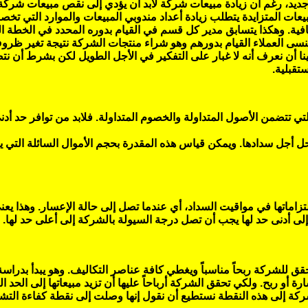
 جديد، رغم أن زيادة مبيعات شركة لابد أن يؤدي إلى نقص مبيعات شرك
ات المتزايدة يتطلب زيادة أعداد مندوبي المبيعات والموارد التي تخص
افية. وهكذا يتسابق مدير كل قسم في القيام بدوره المحدد في الخطة 
ينسى العملاء القيام بدورهم وهو شراء منتجات الشركة نتيجة تغير ظروف
ا أن نعرف أنه لا غبار على التفكير في الأجل الطويل لكن بشرط أن نتص
تقبلية.
تي تتضمن الأصول المتداولة والخصوم المتداولة. فلابد من توافر حد أدن
ل أجل سدادها. ويمكن قياس هذه المقدرة بحجم الأموال السائلة التي 
اماتها في مواقيت السداد، أي عندما تصل إلى حالة الإعسار. وهذا يعن
 أدنى حد لها يجب أن تصل درجة السيولة بالشركة إلى أعلى حد لها.
قق للشركة ربحاً مناسباً ويغطي كافة عناصر التكاليف. وهو يبدأ بدراسة 
رة أو ربح. ولكي تحقق الشركة أرباحاً عليها أن تزيد مبيعاتها إلى الحد ا
ركة إلى هذه النقطة نستطيع أن نقول إنها وصلت إلى نقطة كفاءة التشغيل