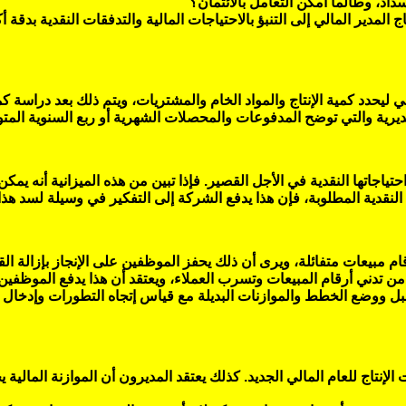
سداد، وطالما أمكن التعامل بالائتمان؟
المدير المالي إلى التنبؤ بالاحتياجات المالية والتدفقات النقدية بدقة
ي ليحدد كمية الإنتاج والمواد الخام والمشتريات، ويتم ذلك بعد دراسة ك
لتقديرية والتي توضح المدفوعات والمحصلات الشهرية أو ربع السنوية المتو
تياجاتها النقدية في الأجل القصير. فإذا تبين من هذه الميزانية أنه يم
لنقدية المطلوبة، فإن هذا يدفع الشركة إلى التفكير في وسيلة لسد هذا ا
ام مبيعات متفائلة، ويرى أن ذلك يحفز الموظفين على الإنجاز بإزالة الق
من تدني أرقام المبيعات وتسرب العملاء، ويعتقد أن هذا يدفع الموظفين
ل ووضع الخطط والموازنات البديلة مع قياس إتجاه التطورات وإدخال ال
تاج للعام المالي الجديد. كذلك يعتقد المديرون أن الموازنة المالية ي