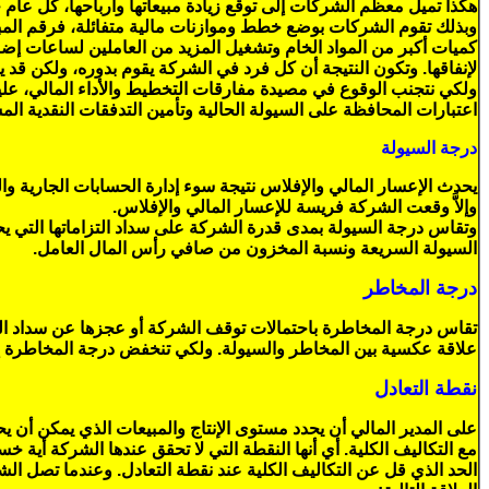
هكذا تميل معظم الشركات إلى توقع زيادة مبيعاتها وأرباحها، كل عام
وبذلك تقوم الشركات بوضع خطط وموازنات مالية متفائلة، فرقم المبيع
كميات أكبر من المواد الخام وتشغيل المزيد من العاملين لساعات إض
لإنفاقها. وتكون النتيجة أن كل فرد في الشركة يقوم بدوره، ولكن قد 
ولكي نتجنب الوقوع في مصيدة مفارقات التخطيط والأداء المالي، علين
اعتبارات المحافظة على السيولة الحالية وتأمين التدفقات النقدية المس
درجة السيولة
يحدث الإعسار المالي والإفلاس نتيجة سوء إدارة الحسابات الجارية وال
وإلاَّ وقعت الشركة فريسة للإعسار المالي والإفلاس.
وتقاس درجة السيولة بمدى قدرة الشركة على سداد التزاماتها التي يح
السيولة السريعة ونسبة المخزون من صافي رأس المال العامل.
درجة المخاطر
تقاس درجة المخاطرة باحتمالات توقف الشركة أو عجزها عن سداد التز
علاقة عكسية بين المخاطر والسيولة. ولكي تنخفض درجة المخاطرة إلى
نقطة التعادل
على المدير المالي أن يحدد مستوى الإنتاج والمبيعات الذي يمكن أن يح
مع التكاليف الكلية. أي أنها النقطة التي لا تحقق عندها الشركة أية خسا
الحد الذي قل عن التكاليف الكلية عند نقطة التعادل. وعندما تصل الش