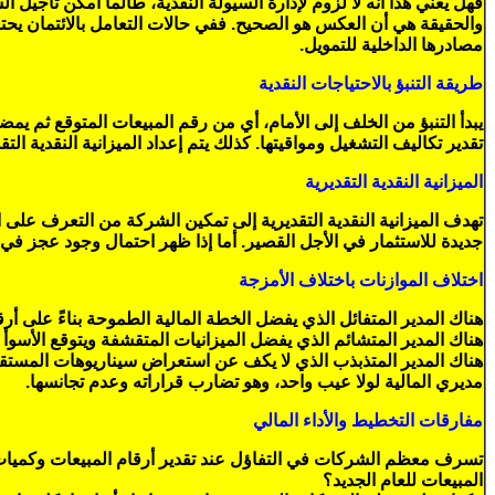
فهل يعني هذا أنه لا لزوم لإدارة السيولة النقدية، طالما أمكن تأجيل ال
والحقيقة هي أن العكس هو الصحيح. ففي حالات التعامل بالائتمان يحتاج 
مصادرها الداخلية للتمويل.
طريقة التنبؤ بالاحتياجات النقدية
يبدأ التنبؤ من الخلف إلى الأمام، أي من رقم المبيعات المتوقع ثم يمض
تقدير تكاليف التشغيل ومواقيتها. كذلك يتم إعداد الميزانية النقدية ا
الميزانية النقدية التقديرية
تهدف الميزانية النقدية التقديرية إلى تمكين الشركة من التعرف على اح
جديدة للاستثمار في الأجل القصير. أما إذا ظهر احتمال وجود عجز في ا
اختلاف الموازنات باختلاف الأمزجة
هناك المدير المتفائل الذي يفضل الخطة المالية الطموحة بناءً على أرق
هناك المدير المتشائم الذي يفضل الميزانيات المتقشفة ويتوقع الأسوأ 
هناك المدير المتذبذب الذي لا يكف عن استعراض سيناريوهات المستقب
مديري المالية لولا عيب واحد، وهو تضارب قراراته وعدم تجانسها.
مفارقات التخطيط والأداء المالي
تسرف معظم الشركات في التفاؤل عند تقدير أرقام المبيعات وكميات الإن
المبيعات للعام الجديد؟