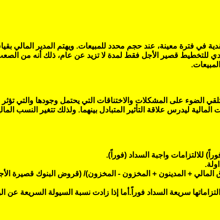
نقدية في فترة معينة، عند حجم محدد للمبيعات. ويهتم المدير المالي 
نقدي للتخطيط قصير الأجل فقط لمدة لا تزيد عن عام، ذلك أنه من الصع
لمبيعات.
وتلقي الضوء على المشكلات والاختناقات التي يحتمل وجودها والتي تؤثر
المالية ليدرس علاقة التأثير المتبادل بينهما. ولذلك تتغير النسب المالي
) للالتزامات واجبة السداد (فوراً).
ولة.
ق المالي + المدينون + المخزون - المخزون)/ (قروض البنوك قصيرة الأ
تزاماتها سريعة السداد فوراً.أما إذا زادت نسبة السيولة السريعة عن ال