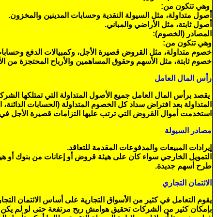
وهي تتكون من:
أصول متداولة، مثل السيولة النقدية وحسابات المدينين والمخزون.
أصول ثابتة، مثل الأراضي والمباني.
المصادر (الخصوم):
وهي تتكون من:
خصوم متداولة، مثل القروض قصيرة الأجل، وكمبيالات الدفع وحسابات 
خصوم ثابتة، مثل الأسهم وحقوق المساهمين والأرباح المحتجزة من الأع
رأس المال العامل
يقصد برأس المال العامل جميع الأصول المتداولة التي تمتلكها الشر
المتداولة بعد افتراض سداد كل الخصوم المتداولة (الحسابات الدائنة، 
استخدمت أموال القروض التي ترتب عليها التزامات قصيرة الأجل في تموي
مصادر السيولة
إيرادات المبيعات والمدفوعات المقدمة للتعاقد.
التمويل الخارجي سواء كان على هيئة قروض أو إعانات من بنوك أو هي
طرح أسهم جديدة.
الائتمان التجاري
يقوم التعامل في كثير من الأسواق التجارية على أساس الائتمان التجاري 
بإمكان كثير من الشركات تحقيق هوامش ربح مرتفعة حتى لو لم يكن لدي